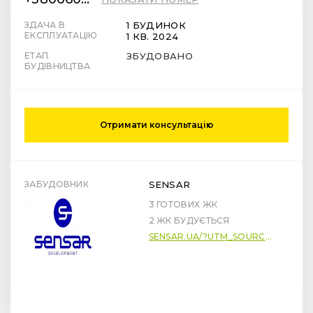
ЗДАЧА В
1 БУДИНОК
ЕКСПЛУАТАЦІЮ
1 КВ. 2024
ЕТАП
ЗБУДОВАНО
БУДІВНИЦТВА
Отримати консультацію
ЗАБУДОВНИК
SENSAR
3 ГОТОВИХ ЖК
2 ЖК БУДУЄТЬСЯ
SENSAR.UA/?UTM_SOURCE=LUN.UA&UTM_MEDIUM=REFERRAL&UTM_CONTENT=587645979.1621938156