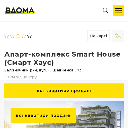
На карті
Апарт-комплекс Smart House
(Смарт Хаус)
Залізничний р-н,
вул. Т. Шевченка
, 73
1.9 км від центру
всі квартири продані
всі квартири продані