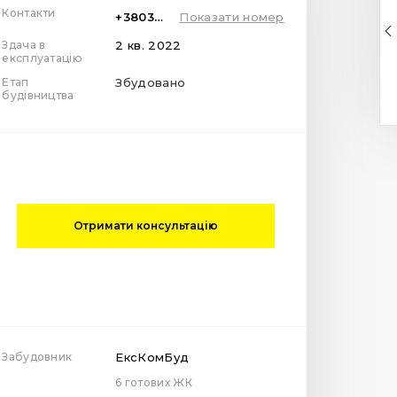
Контакти
+380322454787
Показати номер
Здача в
2 кв. 2022
експлуатацію
Етап
Збудовано
будівництва
Отримати консультацію
Забудовник
ЕксКомБуд
6 готових ЖК