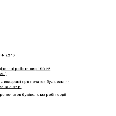
8 № 2243
дівельні роботи серії ЛВ №
ані)
у декларації про початок будівельних
есня 2017 р.
ро початок будівельних робіт серії