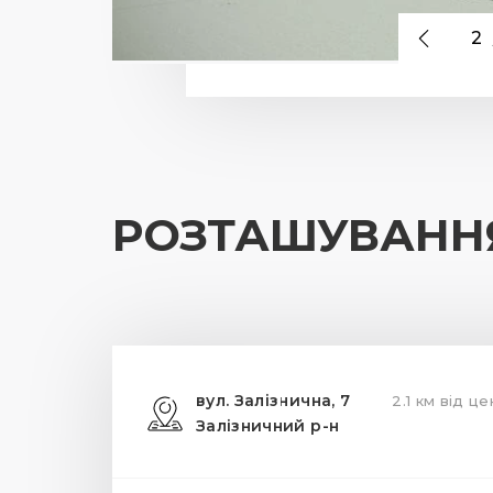
2
РОЗТАШУВАНН
вул. Залізнична, 7
2.1 км від ц
Залізничний р-н