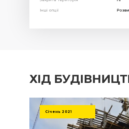
Інші опції
Розви
ХІД БУДІВНИЦ
Січень
2021