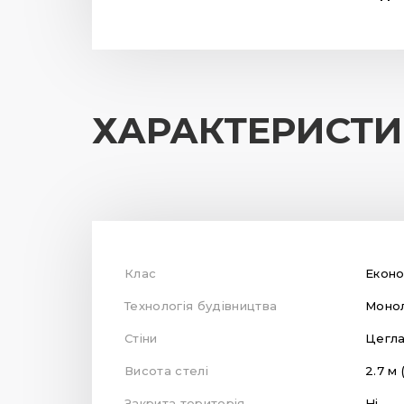
ХАРАКТЕРИСТ
Клас
Екон
Технологія будівництва
Монол
Стіни
Цегл
Висота стелі
2.7 м 
Закрита територія
Ні