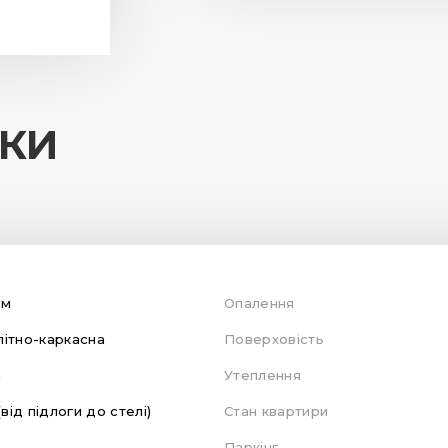
ИКИ
ом
Опалення
ітно-каркасна
Поверховість
а
Утеплення
(від підлоги до стелі)
Стан квартири
Паркінг