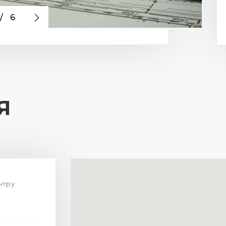
/
6
Я
ентру