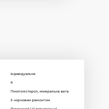
Індивідуальне
9
Пінополістирол, мінеральна вата
З чорновим ремонтом
Підземний (41 паркомісце)