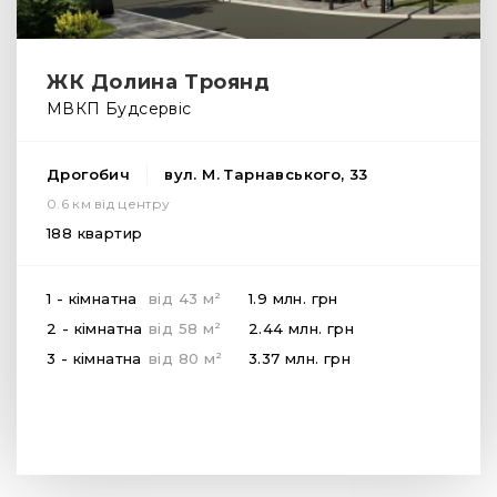
ЖК Долина Троянд
МВКП Будсервіс
Дрогобич
вул. М. Тарнавського, 33
0.6 км від центру
188 квартир
2
1 - кімнатна
від
43
м
1.9 млн.
грн
2
2 - кімнатна
від
58
м
2.44 млн.
грн
2
3 - кімнатна
від
80
м
3.37 млн.
грн