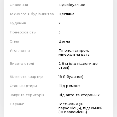
Опалення
Індивідуальне
Технологія будівництва
Цегляна
Будинків
2
Поверховість
3
Стіни
Цегла
Утеплення
Пінополістирол,
мінеральна вата
Висота стелі
2.9 м (від підлоги до
стелі)
Кількість квартир
18 (1 будинок)
Стан квартири
Під ремонт
Закрита територія
Від авто та сторонніх
Паркінг
Гостьовий (18
паркомісць), підземний
(18 паркомісць)