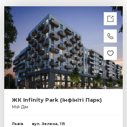
Тіффані апартментс – те, що вам потрібно.
Інфраструктура
ЖК Tiffany
apartments
Відмінне місце розташування ЖК Tiffany apartments у
Львові на вул. Пасічна, 84 створює абсолютно
комфортні умови для поєднання активного життя та
спокійного відпочинку. Розвинена внутрішня
інфраструктура, зручна транспортна розв’язка та
наявність великого парку Погулянка поблизу – це
лише деякі переваги цього ЖК.
Внутрішня інфраструктура передбачає стоянку,
ЖК Infinity Park (Інфініті Парк)
підземний паркінг, закритий двір та наявність камер
Мій Дім
відеоспостереження.
В радіусі 1 кілометра від ЖК Tiffany apartments:
Львів
вул. Зелена, 115