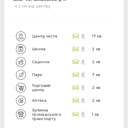
4.2 км від центру
Центр міста
17 хв
Школа
2 хв
Садочок
2 хв
Парк
7 хв
Торговий
2 хв
центр
Аптека
2 хв
Зупинка
громадського
1 хв
транспорту