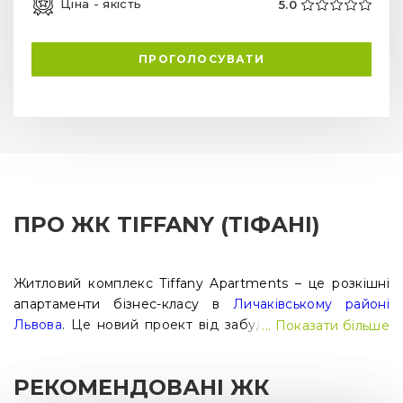
Ціна - якість
5.0
ПРОГОЛОСУВАТИ
ПРО ЖК TIFFANY (ТІФАНІ)
Житловий комплекс Tiffany Apartments – це розкішні
апартаменти бізнес-класу в
Личаківському районі
Львова
. Це новий проект від забудовника «Мій Дім»,
... Показати більше
котрий відомий своїми проектами «ЖК Barcelona» і
«ЖК вул. Ярослава Мудрого 12в». Якщо ви у пошуках
РЕКОМЕНДОВАНІ ЖК
сучасної квартири з високим рівнем комфорту, то ЖК