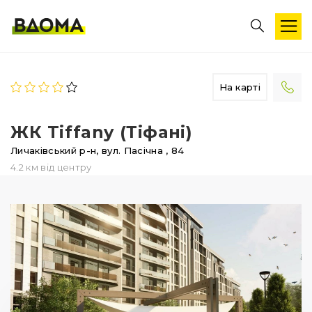
На карті
ЖК Tiffany (Тіфані)
Личаківський р-н,
вул. Пасічна
, 84
4.2 км від центру