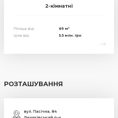
2-кімнатні
2
Площа від:
69
м
Ціна від:
5.5
млн.
грн
РОЗТАШУВАННЯ
вул. Пасічна, 84
Личаківський р-н