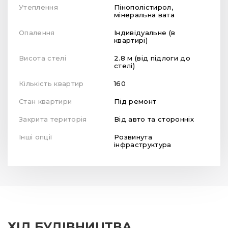
Утеплення
Пінополістирол,
мінеральна вата
Опалення
Індивідуальне (в
квартирі)
Висота стелі
2.8 м (від підлоги до
стелі)
Кількість квартир
160
Стан квартири
Під ремонт
Закрита територія
Від авто та сторонніх
Інші опції
Розвинута
інфраструктура
ХІД БУДІВНИЦТВА