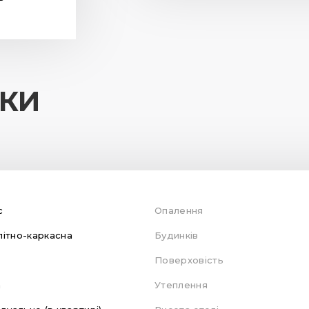
ИКИ
с
Опалення
ітно-каркасна
Будинків
Поверховість
а
Утеплення