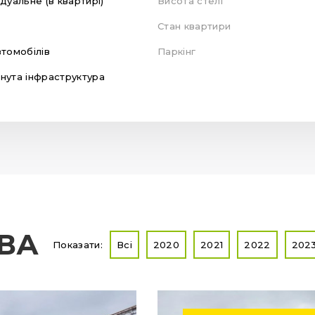
ідуальне (в квартирі)
Висота стелі
Стан квартири
втомобілів
Паркінг
нута інфраструктура
ТВА
Показати:
Всі
2020
2021
2022
202