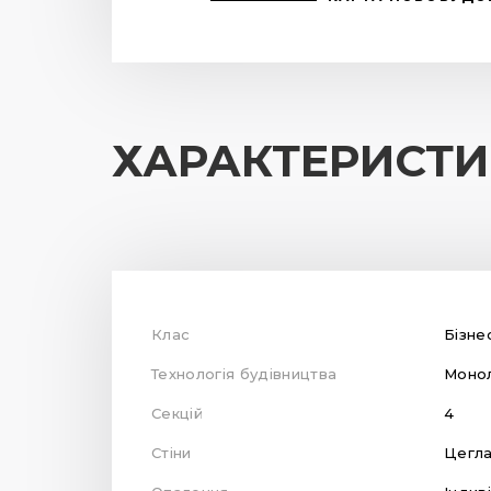
ХАРАКТЕРИСТ
Клас
Бізне
Технологія будівництва
Монол
Секцій
4
Стіни
Цегл