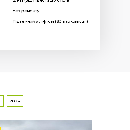
2.9 м (від підлоги до стелі)
Без ремонту
Підземний з ліфтом (83 паркомісця)
3
2024