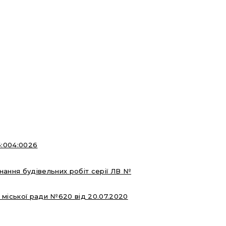
6:004:0026
нання будівельних робіт серії ЛВ №
 міської ради №620 від 20.07.2020