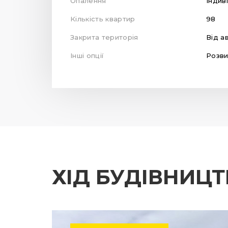
Опалення
Індив
Кількість квартир
98
Закрита територія
Від а
Інші опції
Розви
ХІД БУДІВНИЦ