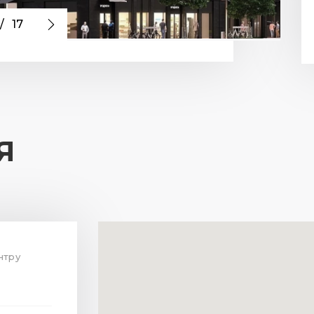
/
17
Я
нтру