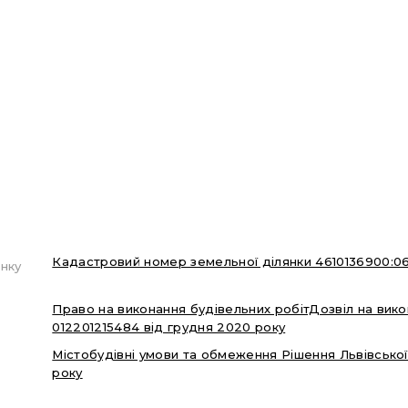
Кадастровий номер земельної ділянки 4610136900:0
нку
Право на виконання будівельних робітДозвіл на вико
012201215484 від грудня 2020 року
Містобудівні умови та обмеження Рішення Львівської
року