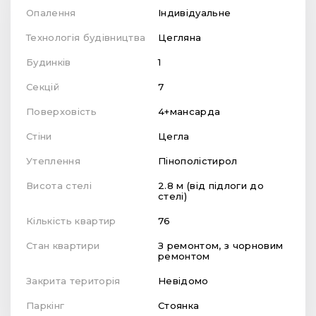
Опалення
Індивідуальне
Технологія будівництва
Цегляна
Будинків
1
Секцій
7
Поверховість
4+мансарда
Стіни
Цегла
Утеплення
Пінополістирол
Висота стелі
2.8 м (від підлоги до
стелі)
Кількість квартир
76
Стан квартири
З ремонтом, з чорновим
ремонтом
Закрита територія
Невідомо
Паркінг
Стоянка