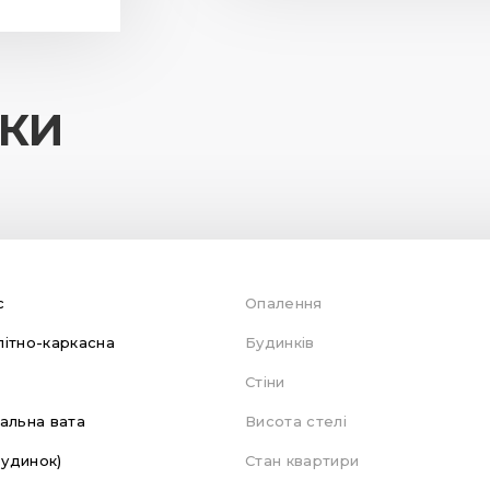
ИКИ
с
Опалення
ітно-каркасна
Будинків
Стіни
альна вата
Висота стелі
будинок)
Стан квартири