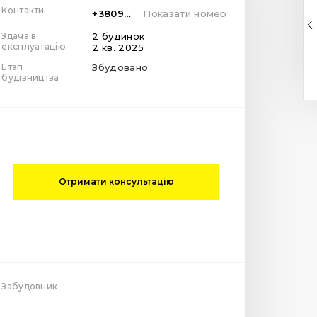
Контакти
+380962695575
Показати номер
Здача в
2 будинок
експлуатацію
2 кв. 2025
Етап
Збудовано
будівництва
Отримати консультацію
Забудовник