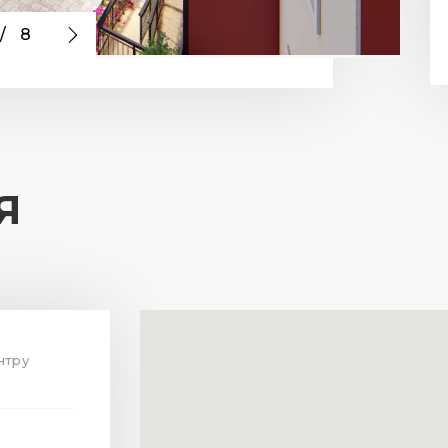
/
8
Я
нтру