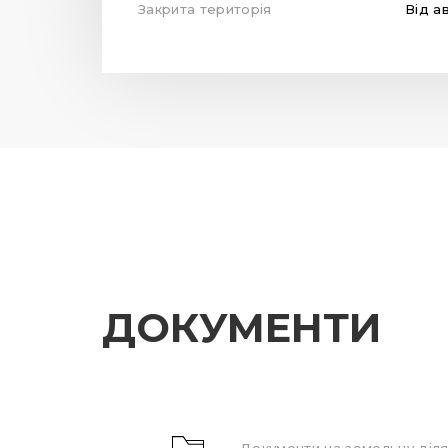
Закрита територія
Від а
ДОКУМЕНТИ
Документи на земельну діля