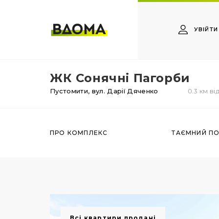
УВІЙТИ
ЖК Сонячні Пагорби
Пустомити,
вул. Дарії Дяченко
0.3 км ві
ПРО КОМПЛЕКС
ТАЄМНИЙ П
Всі квартири продані