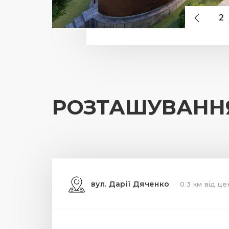
2
РОЗТАШУВАНН
вул. Дарії Дяченко
0.3 км від це