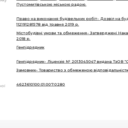
Пустомитівською міською радою.
Право на виконання будівельних робіт- Дозвіл на бу
112191281578 від травня 2019 р.
Містобудівні умови та обмеження- Затверджені Нака
2018 р.
Генпідрядник
Генпідрядник- Ліцензія № 2013045047 видана ТзО
Замовник- Товариство з обмеженою відповідальніст
4623610100:01:007:0280
ної