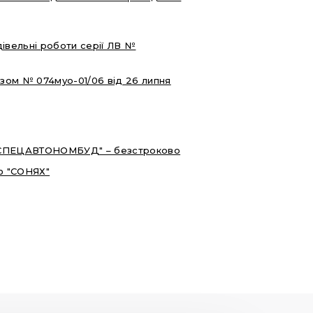
дівельні роботи серії ЛВ №
зом № 074муо-01/06 від 26 липня
В "СПЕЦАВТОНОМБУД" – безстроково
ю "СОНЯХ"