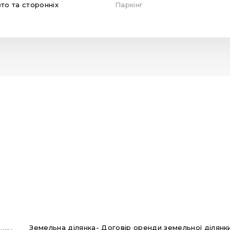
вто та сторонніх
Паркінг
Земельна ділянка- Договір оренди земельної ділянки 
нку