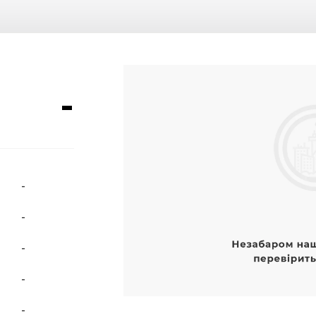
-
-
-
-
-
-