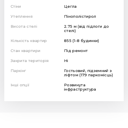
Стіни
Цегла
Утеплення
Пінополістирол
Висота стелі
2.75 м (від підлоги до
стелі)
Кількість квартир
855 (1-8 будинки)
Стан квартири
Під ремонт
Закрита територія
Ні
Паркінг
Гостьовий, підземний з
ліфтом (179 паркомісць)
Інші опції
Розвинута
інфраструктура