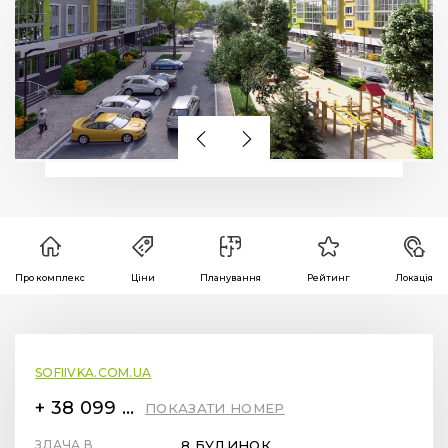
Про комплекс
Ціни
Планування
Рейтинг
Локація
SOFIIVKA.COM.UA
+ 38 099 78 78 287
ПОКАЗАТИ НОМЕР
ЗДАЧА В
8 БУДИНОК