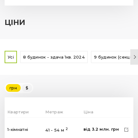
ЦІНИ
Усі
8 будинок - здача 1кв. 2024
9 будинок (секції 1,
грн
$
Квартири
Метраж
Ціна
від
3.2
млн.
грн
2
1-кімнатні
41 - 54 м