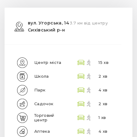
вул. Угорська, 14
3.7 км від центру
Сихівський р-н
Центр міста
15 хв
Школа
2 хв
Парк
4 хв
Садочок
2 хв
Торговий
1 хв
центр
Аптека
4 хв