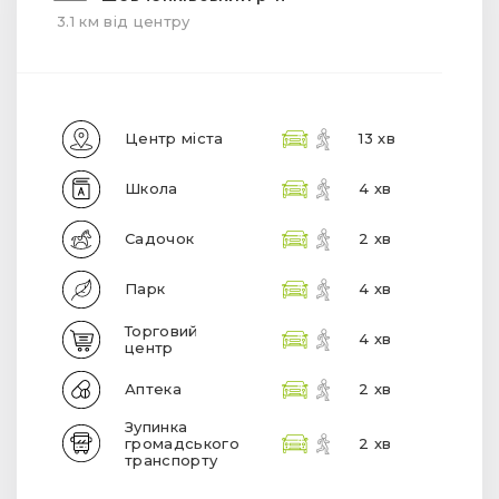
3.1 км від центру
Центр міста
13 хв
Школа
4 хв
Садочок
2 хв
Парк
4 хв
Торговий
4 хв
центр
Аптека
2 хв
Зупинка
громадського
2 хв
транспорту