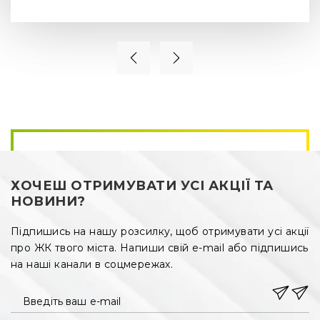
Інфраструктура
ЖК S Сімдесят Вісім знаходиться посеред розвинутої 
міської інфраструктури. Поруч з будинком розташовані:
·
магазини, супермаркети;
·
Центральний парк з атракціонами;
·
навчальні заклади;
·
дитячі садочки;
ХОЧЕШ ОТРИМУВАТИ УСІ АКЦІЇ ТА
·
медичні установи;
НОВИНИ?
·
спортивні центри, стадіон.
Підпишись на нашу розсилку, щоб отримувати усі акції
про ЖК твого міста. Напиши свій e-mail або підпишись
В кроковій доступності від ЖК S78 знаходиться зупинка 
громадського транспорту.
на наші канали в соцмережах.
Продаж квартир в новобудові С78 
Введіть ваш e-mail
від забудовника