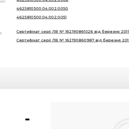
ної
4625810500:04:002:0050
4625810500:04:002:0051
Сертифікат серії ЛВ № 162190861026 від березня 2019 
ю
Сертифікат серії ЛВ № 162190860987 від березня 2019
-