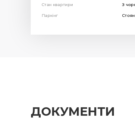
Стан квартири
З чор
Паркінг
Стоян
ДОКУМЕНТИ