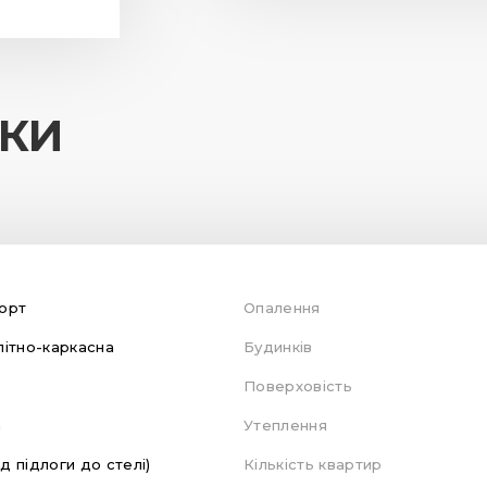
ИКИ
орт
Опалення
ітно-каркасна
Будинків
Поверховість
а
Утеплення
ід підлоги до стелі)
Кількість квартир