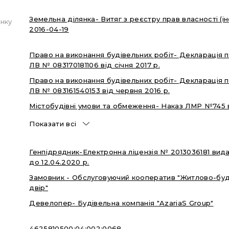
Земельна ділянка- Витяг з реєстру прав власності (
нку
2016-04-19
Право на виконання будівельних робіт- Декларація п
ЛВ № 083170181106 від січня 2017 р.
Право на виконання будівельних робіт- Декларація п
ЛВ № 083161540153 від червня 2016 р.
Містобудівні умови та обмеження- Наказ ЛМР №745 ві
Показати всі
Генпідрядник-Електронна ліцензія № 2013036181 ви
до 12.04.2020 р.
Замовник - Обслуговуючий кооператив "Житлово-буд
двір"
Девелопер- Будівельна компанія "AzariaS Group"
4625810500:04:002:0068