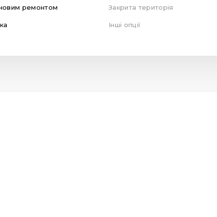
новим ремонтом
Закрита територія
ка
Інші опції