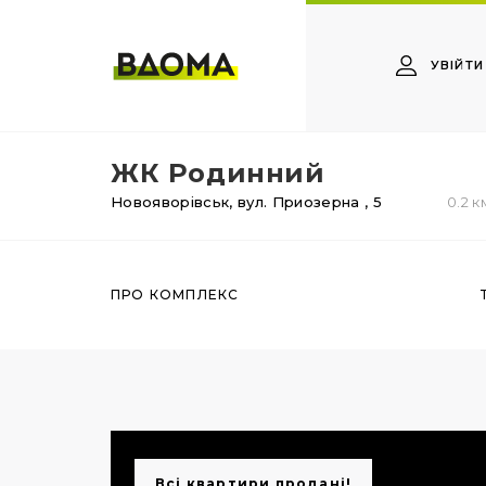
УВІЙТИ
ЖК Родинний
Новояворівськ,
вул. Приозерна
, 5
0.2 к
ПРО КОМПЛЕКС
Всі квартири продані!