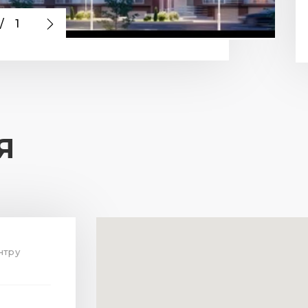
/
1
Я
нтру