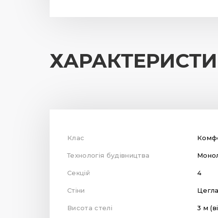
ХАРАКТЕРИСТ
Клас
Комф
Технологія будівництва
Монол
Секцій
4
Стіни
Цегл
Висота стелі
3 м (в