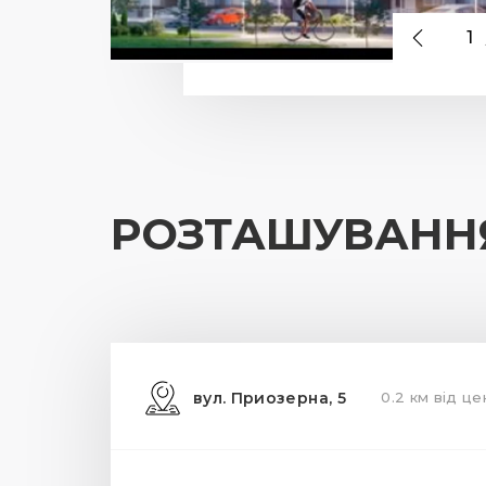
1
РОЗТАШУВАНН
вул. Приозерна, 5
0.2 км від це