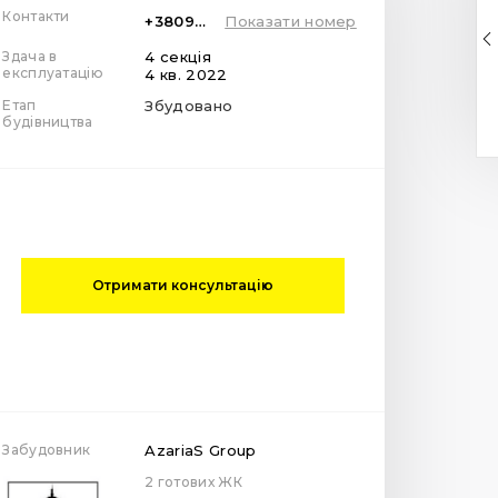
Контакти
+380936468787
Показати номер
Здача в
4 секція
експлуатацію
4 кв. 2022
Етап
Збудовано
будівництва
Отримати консультацію
Забудовник
AzariaS Group
2 готових ЖК