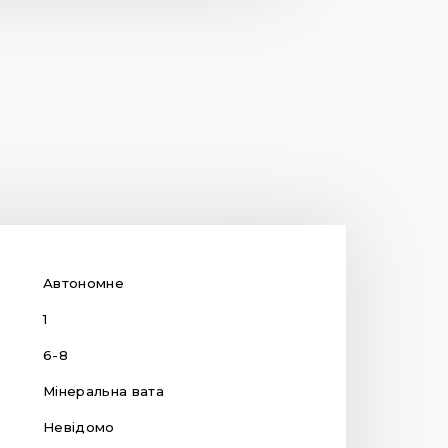
Автономне
1
6-8
Мінеральна вата
Невідомо