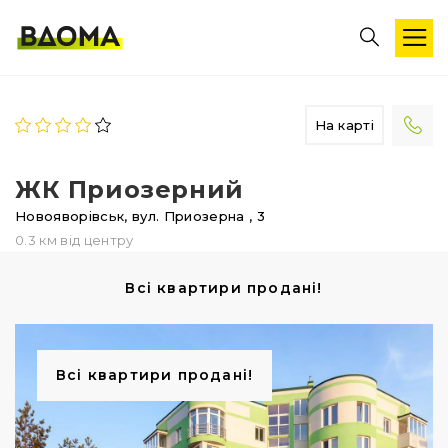
На карті
ЖК Приозерний
Новояворівськ,
вул. Приозерна
, 3
0.3 км від центру
Всі квартири продані!
Всі квартири продані!