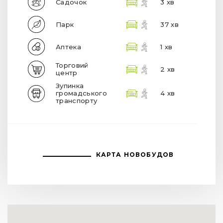
Садочок
3 хв
Парк
37 хв
Аптека
1 хв
Торговий
2 хв
центр
Зупинка
громадського
4 хв
транспорту
КАРТА НОВОБУДОВ