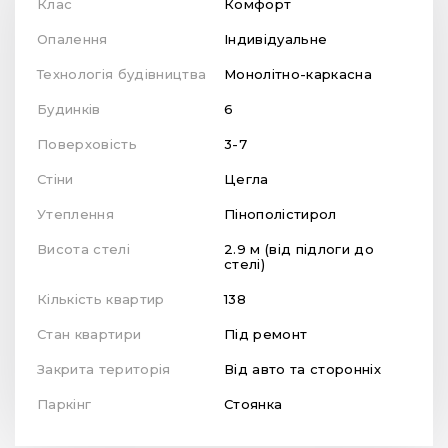
Клас
Комфорт
Опалення
Індивідуальне
Технологія будівництва
Монолітно-каркасна
Будинків
6
Поверховість
3-7
Стіни
Цегла
Утеплення
Пінополістирол
Висота стелі
2.9 м (від підлоги до
стелі)
Кількість квартир
138
Стан квартири
Під ремонт
Закрита територія
Від авто та сторонніх
Паркінг
Стоянка