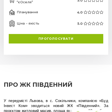
5.0
“єОселя”
Планування
4.0
Ціна - якість
5.0
ПРОГОЛОСУВАТИ
ПРО ЖК ПІВДЕННИЙ
У передмісті Львова, в с. Сокільники, компанією «Буд 
Інвест Ком» зводиться новий 
ЖК «Південний»
. За 
проєктом житловий масив, площа якого сягає 10 га, буде 