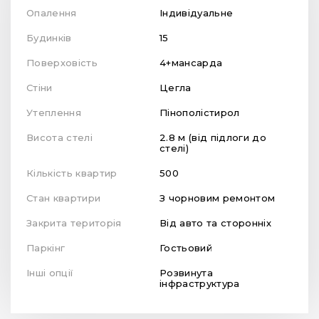
Опалення
Індивідуальне
Будинків
15
Поверховість
4+мансарда
Стіни
Цегла
Утеплення
Пінополістирол
Висота стелі
2.8 м (від підлоги до
стелі)
Кількість квартир
500
Стан квартири
З чорновим ремонтом
Закрита територія
Від авто та сторонніх
Паркінг
Гостьовий
Інші опції
Розвинута
інфраструктура