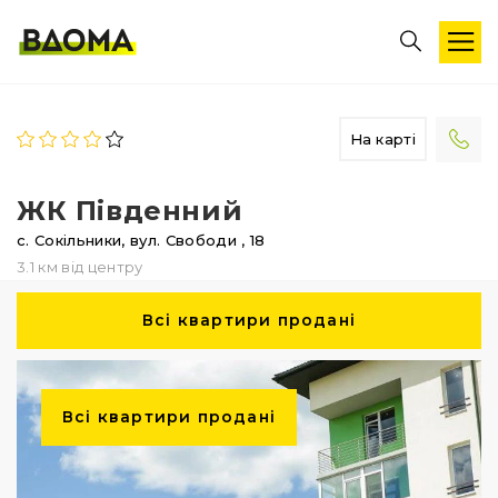
На карті
ЖК Південний
с. Сокільники,
вул. Свободи
, 18
3.1 км від центру
Всі квартири продані
Всі квартири продані