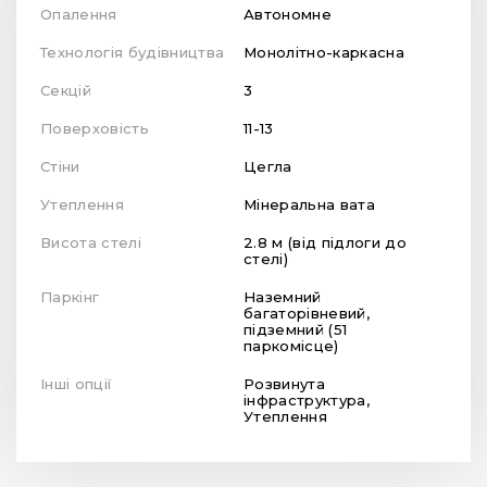
Опалення
Автономне
Технологія будівництва
Монолітно-каркасна
Секцій
3
Поверховість
11-13
Стіни
Цегла
Утеплення
Мінеральна вата
Висота стелі
2.8 м (від підлоги до
стелі)
Паркінг
Наземний
багаторівневий,
підземний (51
паркомісце)
Інші опції
Розвинута
інфраструктура,
Утеплення