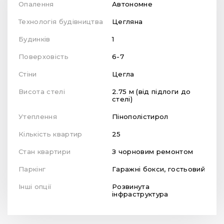
Опалення
Автономне
Технологія будівництва
Цегляна
Будинків
1
Поверховість
6-7
Стіни
Цегла
Висота стелі
2.75 м (від підлоги до
стелі)
Утеплення
Пінополістирол
Кількість квартир
25
Стан квартири
З чорновим ремонтом
Паркінг
Гаражні бокси, гостьовий
Інші опції
Розвинута
інфраструктура