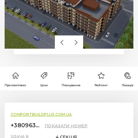
Про комплекс
Ціни
Планування
Рейтинг
Локація
COMFORTBUILDPLUS.COM.UA
+380963451415
ПОКАЗАТИ НОМЕР
ЗДАЧА В
4 СЕКЦІЯ