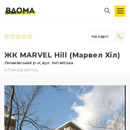
На карті
ЖК MARVEL Hill (Марвел Хіл)
Личаківський р-н,
вул. Китайська
4.7 км від центру