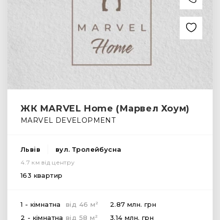
ЖК MARVEL Home (Марвел Хоум)
MARVEL DEVELOPMENT
Львів
вул. Тролейбусна
4.7 км від центру
163 квартир
2
1 - кімнатна
від
46
м
2.87 млн.
грн
2
2 - кімнатна
від
58
м
3.14 млн.
грн