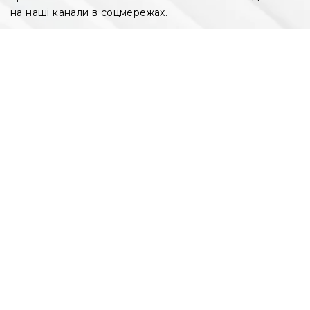
на наші канали в соцмережах.
Введіть ваш e-mail
FACEBOOK
TELEGRAM
РЕКЛАМНИЙ ВІДДІЛ
РЕДАКЦІЯ
+ 38 099 78 78 287
+ 38 099 78 78 287
info@vdoma.online
info@vdoma.online
УСІ НОВОБУДОВИ
ЗАБУДОВНИКИ
АКЦІЇ