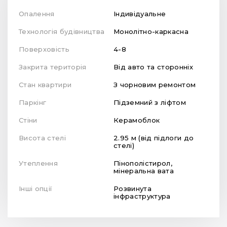
Опалення
Індивідуальне
Технологія будівництва
Монолітно-каркасна
Поверховість
4-8
Закрита територія
Від авто та сторонніх
Стан квартири
З чорновим ремонтом
Паркінг
Підземний з ліфтом
Стіни
Керамоблок
Висота стелі
2.95 м (від підлоги до
стелі)
Утеплення
Пінополістирол,
мінеральна вата
Інші опції
Розвинута
інфраструктура