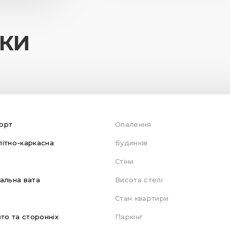
ИКИ
орт
Опалення
ітно-каркасна
Будинків
Стіни
альна вата
Висота стелі
Стан квартири
вто та сторонніх
Паркінг