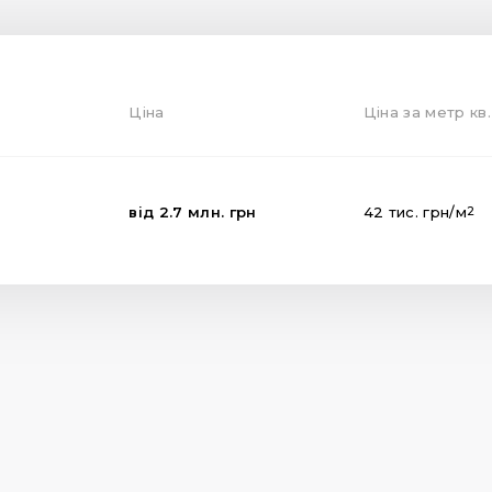
Ціна
Ціна за метр кв.
від
2.7
млн.
грн
42
тис.
грн
/м
2