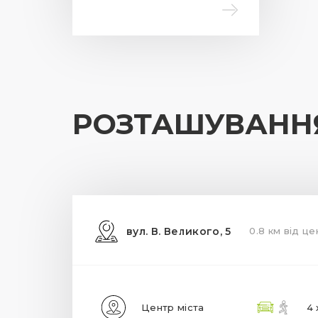
РОЗТАШУВАНН
вул. В. Великого, 5
0.8 км від це
Центр міста
4 