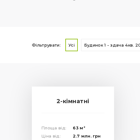
Фільтрувати:
Усі
Будинок 1 - здача 4кв. 2
2-кімнатні
2
Площа від:
63
м
Ціна від:
2.7
млн.
грн