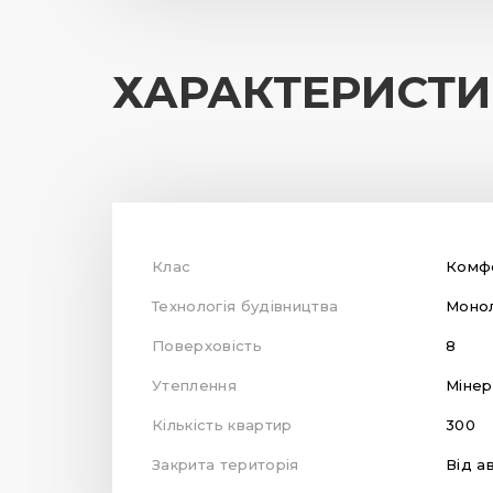
ХАРАКТЕРИСТ
Клас
Комф
Технологія будівництва
Монол
Поверховість
8
Утеплення
Мінер
Кількість квартир
300
Закрита територія
Від а