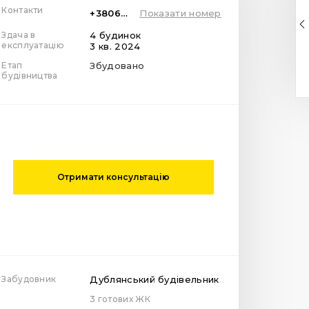
Контакти
+380675871587
Показати номер
Здача в
4 будинок
експлуатацію
3 кв. 2024
Етап
Збудовано
будівництва
Отримати консультацію
Забудовник
Дублянський будівельник
3 готових ЖК