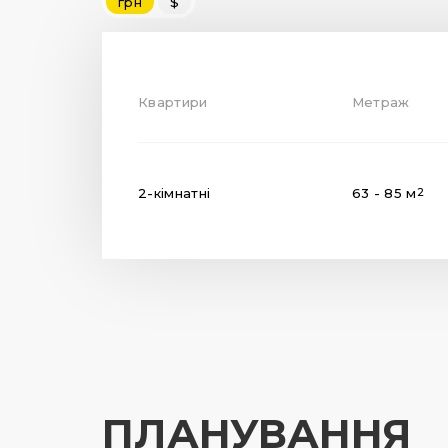
грн
$
Квартири
Метраж
2-кімнатні
63 - 85 м
2
ПЛАНУВАННЯ