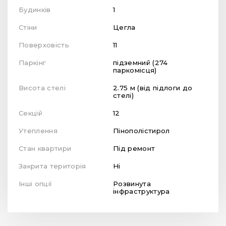
Будинків
1
Стіни
Цегла
Поверховість
11
Паркінг
підземний (274
паркомісця)
Висота стелі
2.75 м (від підлоги до
стелі)
Секцій
12
Утеплення
Пінополістирол
Стан квартири
Під ремонт
Закрита територія
Ні
Інші опції
Розвинута
інфраструктура