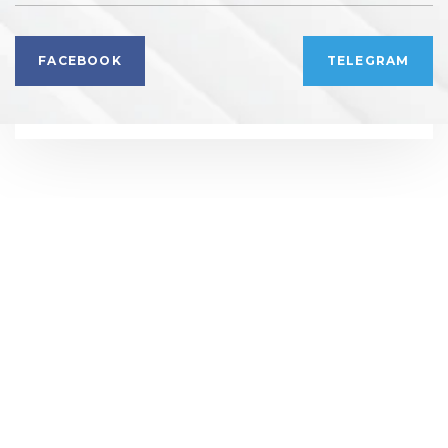
FACEBOOK
TELEGRAM
РЕКЛАМНИЙ ВІДДІЛ
РЕДАКЦІЯ
+ 38 099 78 78 287
+ 38 099 78 78 287
info@vdoma.online
info@vdoma.online
УСІ НОВОБУДОВИ
ЗАБУДОВНИКИ
АКЦІЇ
Політика конфіденційності
© 2026 Вдома. Всі права захищені.