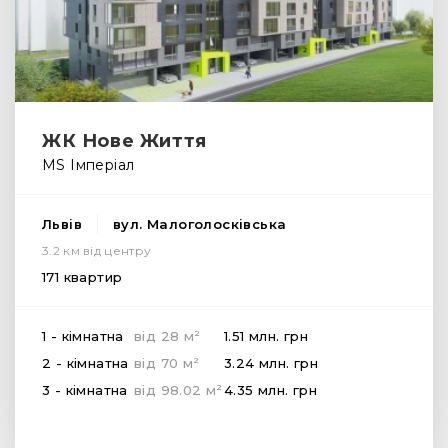
ЖК Нове Життя
MS Імперіал
Львів
вул. Малоголосківська
3.2 км від центру
171 квартир
2
1 - кімнатна
від
28
м
1.51 млн.
грн
2
2 - кімнатна
від
70
м
3.24 млн.
грн
2
3 - кімнатна
від
98.02
м
4.35 млн.
грн