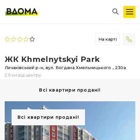
На карті
ЖК Khmelnytskyi Park
Личаківський р-н,
вул. Богдана Хмельницького
, 230а
2.9 км від центру
Всі квартири продані!
Всі квартири продані!