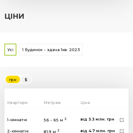
ЦІНИ
Усі
1 будинок - здача 1кв. 2023
грн
$
Квартири
Метраж
Ціна
від
3.3
млн.
грн
2
1-кімнатні
56 - 65 м
від
4.7
млн.
грн
2
2-кімнатні
81.9 м