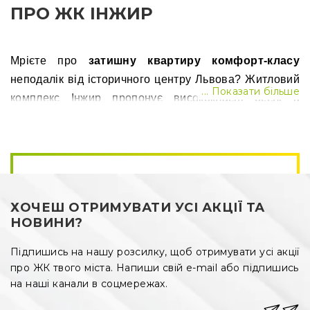
ПРО ЖК ІНЖИР
Мрієте про
затишну квартиру комфорт-класу
неподалік від історичного центру Львова? Житловий
... Показати більше
комплекс Інжир пропонує висококласні оселі в
клубному будинку за доступними цінами від
забудовника. Ви можете обрати одно-, дво- або
трикімнатну квартиру для щасливого сімейного
життя.
ХОЧЕШ ОТРИМУВАТИ УСІ АКЦІЇ ТА
Про ЖК Інжир
НОВИНИ?
ЖК Інжир будується у
Підпишись на нашу розсилку, щоб отримувати усі акції
Шевченківському районі
про ЖК твого міста. Напиши свій e-mail або підпишись
Львова
по вулиці Брюховецька, 143. Цей район
на наші канали в соцмережах.
відзначається своєю мальовничістю та комфортним
розташуванням. Будинок розташований неподалік