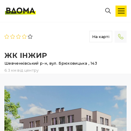
На карті
ЖК ІНЖИР
Шевченківський р-н,
вул. Брюховицька
, 143
6.3 км від центру