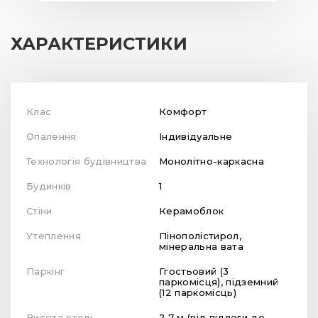
ХАРАКТЕРИСТИКИ
Клас
Комфорт
Опалення
Індивідуальне
Технологія будівництва
Монолітно-каркасна
Будинків
1
Стіни
Керамоблок
Утеплення
Пінополістирол,
мінеральна вата
Паркінг
Ггостьовий (3
паркомісця), підземний
(12 паркомісць)
Висота стелі
2.7 м (від підлоги до