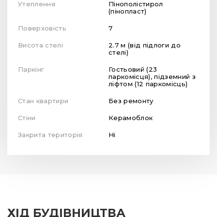
Утеплення
Пінополістирол
(пінопласт)
Поверховість
7
Висота стелі
2.7 м (від підлоги до
стелі)
Паркінг
Гостьовий (23
паркомісця), підземний з
ліфтом (12 паркомісць)
Стан квартири
Без ремонту
Стіни
Керамоблок
Закрита територія
Ні
ХІД БУДІВНИЦТВА