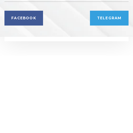
FACEBOOK
TELEGRAM
РЕКЛАМНИЙ ВІДДІЛ
РЕДАКЦІЯ
+ 38 099 78 78 287
+ 38 099 78 78 287
info@vdoma.online
info@vdoma.online
УСІ НОВОБУДОВИ
ЗАБУДОВНИКИ
АКЦІЇ
Політика конфіденційності
© 2026 Вдома. Всі права захищені.