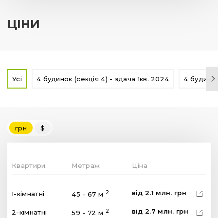
ЦІНИ
Усі
4 будинок (секція 4) - здача 1кв. 2024
4 будинок
грн
$
Квартири
Метраж
Ціна
від
2.1
млн.
грн
2
1-кімнатні
45 - 67 м
від
2.7
млн.
грн
2
2-кімнатні
59 - 72 м