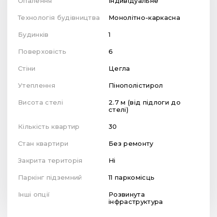
Опалення
Індивідуальне
Технологія будівництва
Монолітно-каркасна
Будинків
1
Поверховість
6
Стіни
Цегла
Утеплення
Пінополістирол
Висота стелі
2.7 м (від підлоги до
стелі)
Кількість квартир
30
Стан квартири
Без ремонту
Закрита територія
Ні
Паркінг підземний
11 паркомісць
Інші опції
Розвинута
інфраструктура