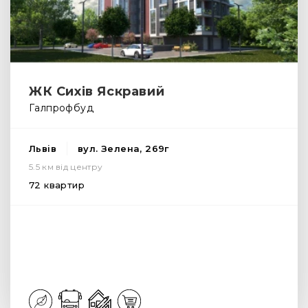
ЖК Сихів Яскравий
Галпрофбуд
Львів
вул. Зелена, 269г
5.5 км від центру
72 квартир