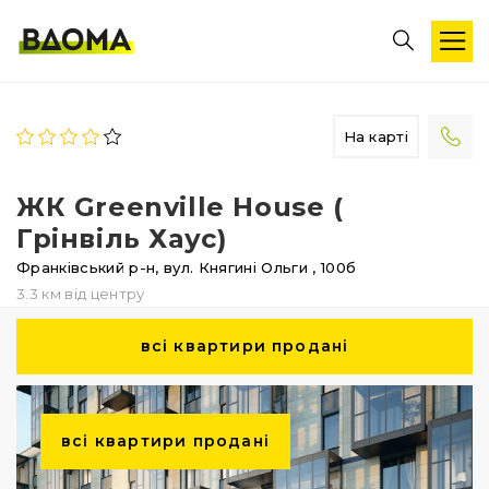
На карті
ЖК Greenville House (
Грінвіль Хаус)
Франківський р-н,
вул. Княгині Ольги
, 100б
3.3 км від центру
всі квартири продані
всі квартири продані