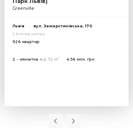
Парк Львів)
розв’язка та зупинка громадського транспорту з 
Greenville
популярними міськими маршрутами. Також зовнішня 
інфраструктура Greenville House включає:
Львів
вул. Замарстинівська, 170
·
дитячі садочки (від 10 хвилин пішки);
2.6 км від центру
·
загальноосвітні школи, ліцеї, гімназії (5-10 хвилин на 
926 квартир
автомобілі);
·
магазини, супермаркети (від 9 хвилин пішої 
2
2 - кімнатна
від
72
м
4.56 млн.
грн
прогулянки);
·
кав’ярні, кондитерські, пекарні;
·
фітнес клуби (Sport Life, Malibu, Fit Curves, Ківі 
Фітнес);
·
парк Горіховий Гай (5 хвилин прогулянки пішки).
Внутрішня інфраструктура
Щоб мешканці ЖК Грінвіль Хаус Львів почувалися 
максимально комфортно, не мали зайвої потреби далеко 