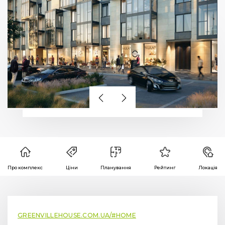
Про комплекс
Ціни
Планування
Рейтинг
Локація
GREENVILLEHOUSE.COM.UA/#HOME