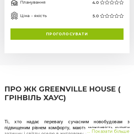
Планування
4.0
Ціна - якість
5.0
ПРОГОЛОСУВАТИ
ПРО ЖК GREENVILLE HOUSE (
ГРІНВІЛЬ ХАУС)
Ті, хто надає перевагу сучасним новобудовам з 
підвищеним рівнем комфорту, мають можливість купити 
... Показати більше
затишну і світлу оселю в житловому масиві Грінвіль Хаус 