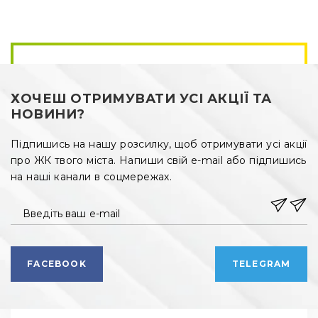
від’їжджати від власної домівки, на території масиву з 
закритою від сторонніх територією створена досить 
розвинена власна інфраструктура:
·
магазини, кафе, салон краси, приміщення під офіси на 
першому поверсі;
ХОЧЕШ ОТРИМУВАТИ УСІ АКЦІЇ ТА
·
автомобільна стоянка, підземний паркінг, гаражні 
бокси;
НОВИНИ?
·
інтерактивні ігрові майданчики для дітей;
Підпишись на нашу розсилку, щоб отримувати усі акції
про ЖК твого міста. Напиши свій e-mail або підпишись
·
спортивний майданчик;
на наші канали в соцмережах.
·
місця для вигулу домашніх тварин;
Введіть ваш e-mail
·
відкриті тераси на дахах будинків з зонами для 
відпочинку;
·
багато зелених насаджень;
FACEBOOK
TELEGRAM
·
оглядові тераси на пласких дахах;
·
відеонагляд, охорона, контрольований в’їзд/виїзд.