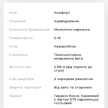
Клас
Комфорт
Опалення
Індивідуальне
Технологія будівництва
Монолітно-каркасна
Поверховість
5-16
Стіни
Керамоблок
Утеплення
Пінополістирол,
мінеральна вата
Висота стелі
2.68 м (від підлоги до
стелі)
Стан квартири
З чорновим ремонтом
Закрита територія
Від авто та сторонніх
Паркінг
Гаражні бокси, підземний
з ліфтом (179 паркомісць),
гостьовий