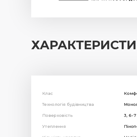
ХАРАКТЕРИСТ
Клас
Комф
Технологія будівництва
Монол
Поверховість
3, 6-7
Утеплення
Піноп