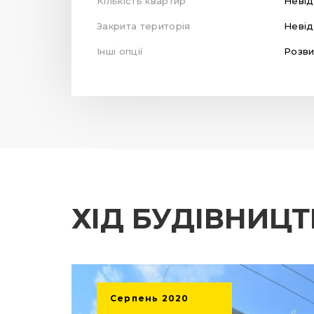
Кількість квартир
Неві
Закрита територія
Неві
Інші опції
Розви
ХІД БУДІВНИЦ
Серпень
2020