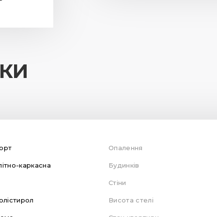
ИКИ
орт
Опалення
ітно-каркасна
Будинків
Стіни
олістирол
Висота стелі