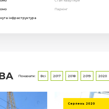
домо
Стан квартири
домо
Паркінг
нута інфраструктура
ТВА
Показати:
Всі
2017
2018
2019
2020
Серпень
2020