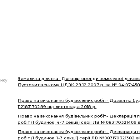
Земельна ділянка- Договір оренди земельної ділянки
нку
Пустомитівському ЦДЗК 29.12.2007 р. за № 04:07:458
Право на виконання будівельних робіт- Дозвіл на бу
112183170289 від листопада 2018 р.
Право на виконання будівельних робіт- Декларація 
робіт (1 будинок, 4-7 секції) серії ЛВ №083170321409 
Право на виконання будівельних робіт- Декларація 
робіт (1 будинок, 1-3 секції) серії ЛВ №083170321382 в