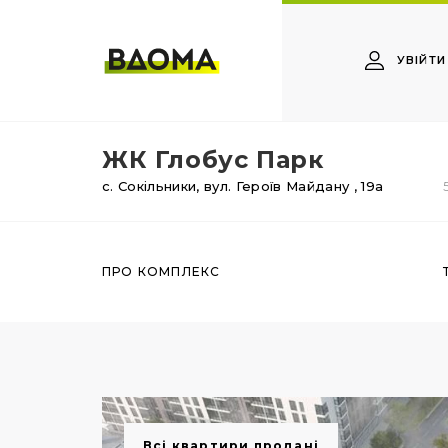
УВІЙТИ
ЖК Глобус Парк
с. Сокільники,
вул. Героїв Майдану
, 19а
ПРО КОМПЛЕКС
Всі квартири продані