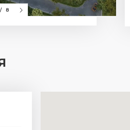
/
8
Я