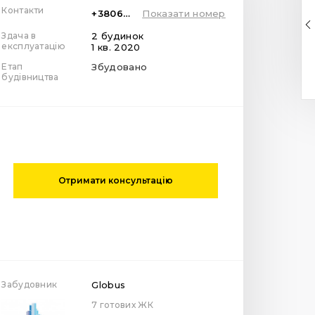
Контакти
+380674001007
Показати номер
Здача в
2 будинок
експлуатацію
1 кв. 2020
Етап
Збудовано
будівництва
Отримати консультацію
Забудовник
Globus
7 готових ЖК