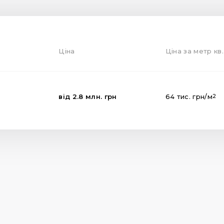
Ціна
Ціна за метр кв.
від
2.8
млн.
грн
64
тис.
грн
/м
2