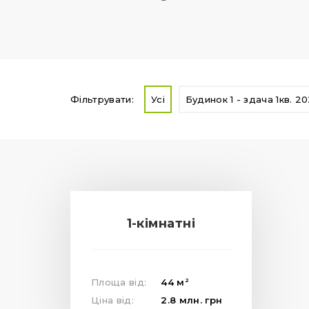
Фільтрувати:
Усі
Будинок 1 - здача 1кв. 2
1-кімнатні
2
Площа від:
44
м
Ціна від:
2.8
млн.
грн