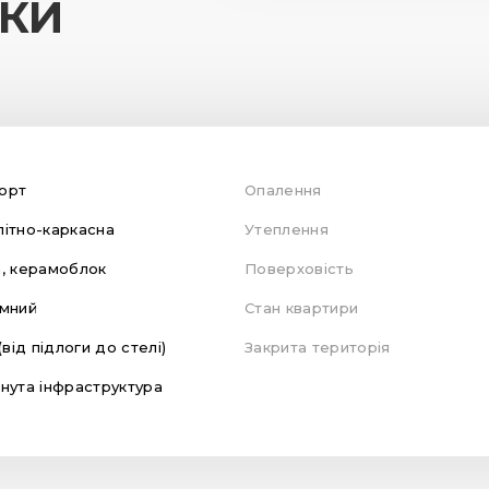
ИКИ
орт
Опалення
ітно-каркасна
Утеплення
, керамоблок
Поверховість
мний
Стан квартири
(від підлоги до стелі)
Закрита територія
нута інфраструктура