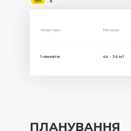
грн
$
Квартири
Метраж
1-кімнатні
44 - 54 м
2
ПЛАНУВАННЯ