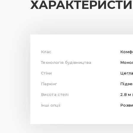
ХАРАКТЕРИСТ
Клас
Комф
Технологія будівництва
Монол
Стіни
Цегла
Паркінг
Підзе
Висота стелі
2.8 м 
Інші опції
Розви