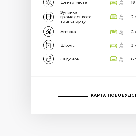
Центр міста
18
Зупинка
громадського
2 
транспорту
Аптека
2 
Школа
3 
Садочок
6 
КАРТА НОВОБУДО