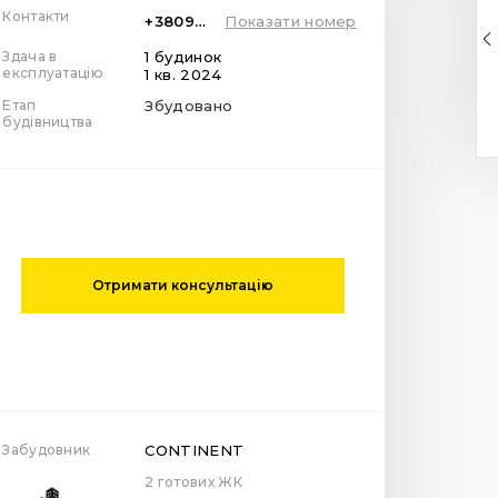
Контакти
+380984545777
Показати номер
Здача в
1 будинок
експлуатацію
1 кв. 2024
Етап
Збудовано
будівництва
Отримати консультацію
Забудовник
CONTINENT
2 готових ЖК