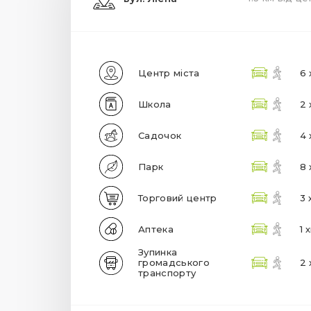
Центр міста
6 
Школа
2 
Садочок
4 
Парк
8 
Торговий центр
3 
Аптека
1 
Зупинка
громадського
2 
транспорту