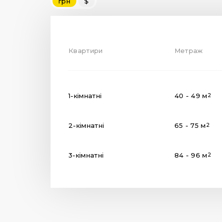
грн
$
Квартири
Метраж
1-кімнатні
40 - 49 м
2
2-кімнатні
65 - 75 м
2
3-кімнатні
84 - 96 м
2