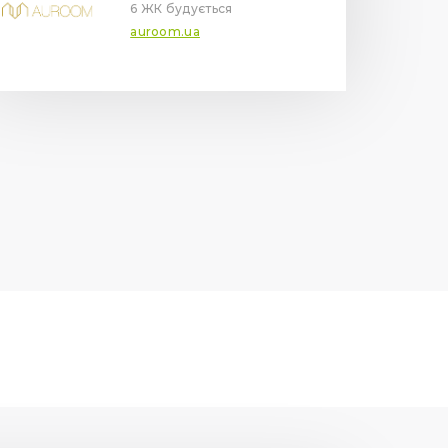
6 ЖК будується
auroom.ua