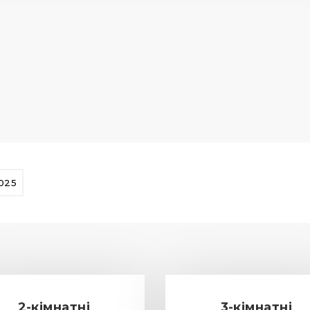
2025
2-кімнатні
3-кімнатні