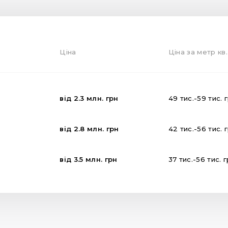
Ціна
Ціна за метр кв.
від
2.3
млн.
грн
49
тис.
-
59
тис.
від
2.8
млн.
грн
42
тис.
-
56
тис.
від
3.5
млн.
грн
37
тис.
-
56
тис.
г