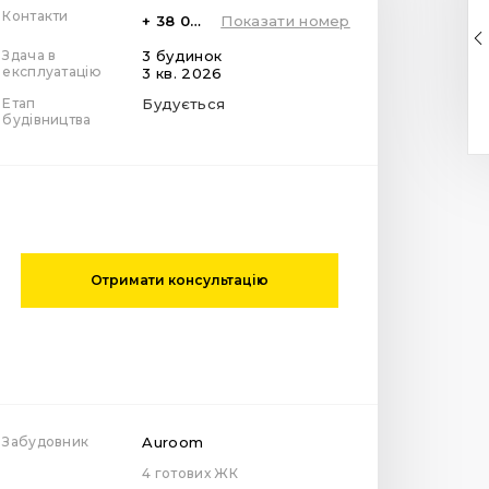
Контакти
+ 38 099 78 78 287
Показати номер
Здача в
3 будинок
експлуатацію
3 кв. 2026
Етап
Будується
будівництва
Отримати консультацію
Забудовник
Auroom
4 готових ЖК