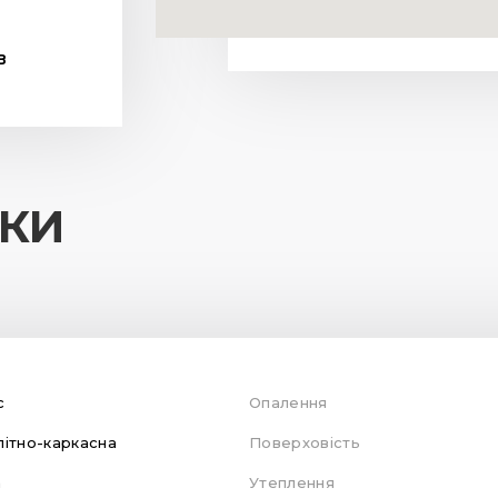
В
ИКИ
с
Опалення
ітно-каркасна
Поверховість
а
Утеплення