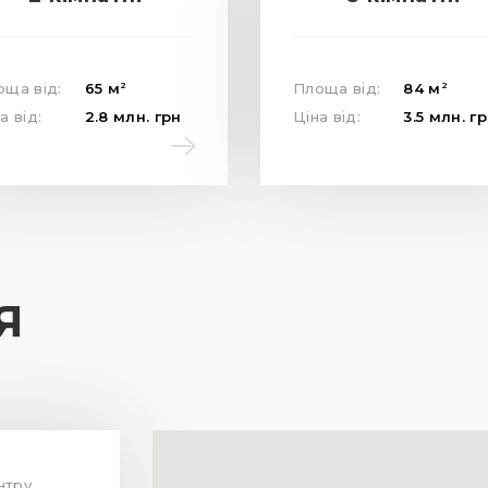
2
2
оща від:
65
м
Площа від:
84
м
а від:
2.8
млн.
грн
Ціна від:
3.5
млн.
гр
Я
ентру