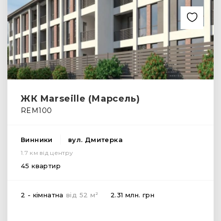
ЖК Marseille (Марсель)
REM100
Винники
вул. Дмитерка
1.7 км від центру
45 квартир
2
2 - кімнатна
від
52
м
2.31 млн.
грн