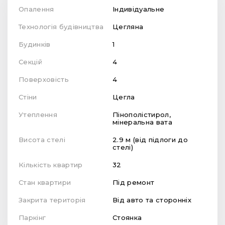
Опалення
Індивідуальне
Технологія будівництва
Цегляна
Будинків
1
Секцій
4
Поверховість
4
Стіни
Цегла
Утеплення
Пінополістирол,
мінеральна вата
Висота стелі
2.9 м (від підлоги до
стелі)
Кількість квартир
32
Стан квартири
Під ремонт
Закрита територія
Від авто та сторонніх
Паркінг
Стоянка