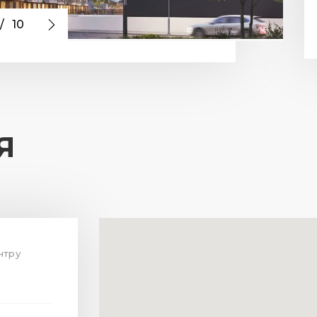
/
10
Я
нтру