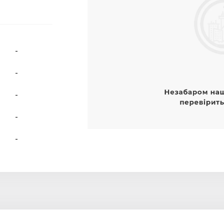
-
-
-
-
-