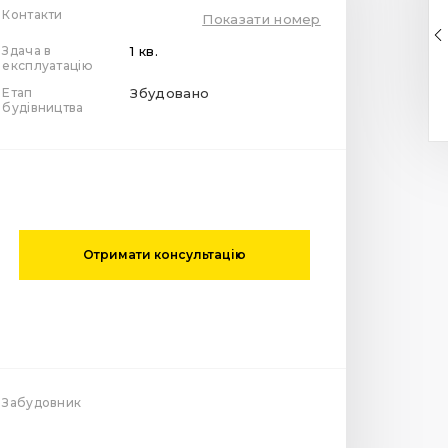
Контакти
Показати номер
Здача в
1 кв.
експлуатацію
Етап
Збудовано
будівництва
Отримати консультацію
Забудовник