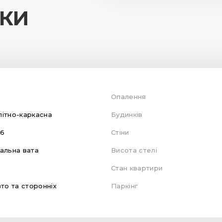
ИКИ
Опалення
ітно-каркасна
Будинків
16
Стіни
альна вата
Висота стелі
Стан квартири
вто та сторонніх
Паркінг