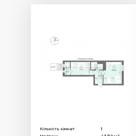
Кількість кімнат:
1
2
Метраж:
43.72
м