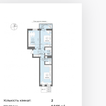
Кількість кімнат:
2
2
Метраж:
60.55
м