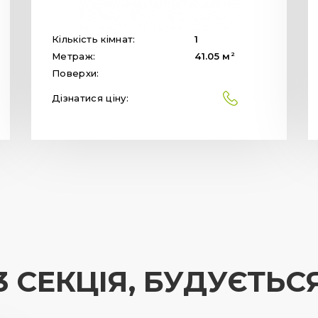
Кількість кімнат:
1
2
Метраж:
41.05
м
Поверхи:
Дізнатися ціну:
3 СЕКЦІЯ, БУДУЄТЬС