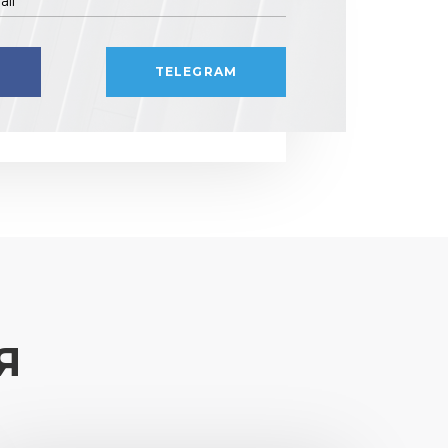
ail
TELEGRAM
Я