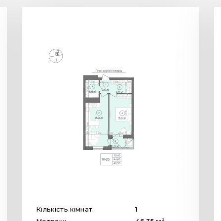
Кількість кімнат:
1
2
Метраж:
46.35
м