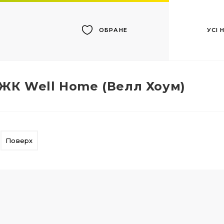
УСІ
ОБРАНЕ
ЖК Well Home (Велл Хоум)
Поверх