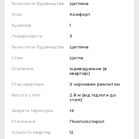
Технологія будівництва
Цегляна
Клас
Комфорт
Будинків
1
Поверховість
3
Технологія будівництва
Цегляна
Стіни
Цегла
Опалення
Індивідуальне (в
квартирі)
Стан квартири
З чорновим ремонтом
Висота стелі
2.8 м (від підлоги до
стелі)
Закрита територія
Ні
Утеплення
Пінополістирол
Кількість квартир
12