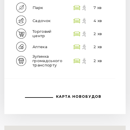
Парк
7 хв
Садочок
4 хв
Торговий
2 хв
центр
Аптека
2 хв
Зупинка
громадського
2 хв
транспорту
КАРТА НОВОБУДОВ