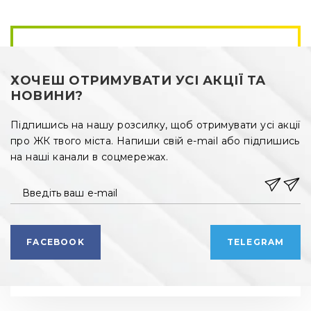
·
залізнична станція;
·
парк «Боднарівка»;
·
аквапарк «Пляж»;
·
загальноосвітні школи, ліцеї;
·
дитячі садочки;
ХОЧЕШ ОТРИМУВАТИ УСІ АКЦІЇ ТА
·
магазини, супермаркети;
НОВИНИ?
·
дитяча й доросла поліклініки;
·
стоматологія;
Підпишись на нашу розсилку, щоб отримувати усі акції
·
фітнес-центр;
про ЖК твого міста. Напиши свій e-mail або підпишись
·
сервісні центри та не тільки.
на наші канали в соцмережах.
Внутрішня інфраструктура
Введіть ваш e-mail
Розташування обох будинків по 
вул. Стрийська, 45
створює закриту територію комплексу за концепцією 
«двір без машин». На внутрішньому подвір’ї 
запроєктоване створення дитячих інтерактивних 
FACEBOOK
TELEGRAM
майданчиків та спортивного майданчика, зелений 
ландшафт з зонами для відпочинку та прогулянок. На 
пласких дахах будинків будуть створені лаунж-зони з 
зеленими насадженнями. Біля ЖК для гостей 
запроєктовані автомобільні стоянки.