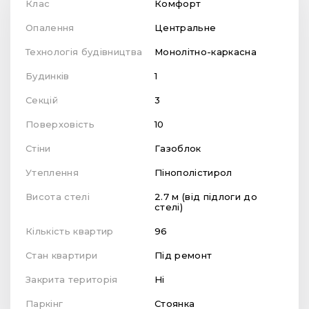
Клас
Комфорт
Опалення
Центральне
Технологія будівництва
Монолітно-каркасна
Будинків
1
Секцій
3
Поверховість
10
Стіни
Газоблок
Утеплення
Пінополістирол
Висота стелі
2.7 м (від підлоги до
стелі)
Кількість квартир
96
Стан квартири
Під ремонт
Закрита територія
Ні
Паркінг
Стоянка