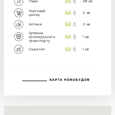
Парк
38 хв
Торговий
2 хв
центр
Аптека
2 хв
Зупинка
громадського
1 хв
транспорту
Садочок
1 хв
КАРТА НОВОБУДОВ