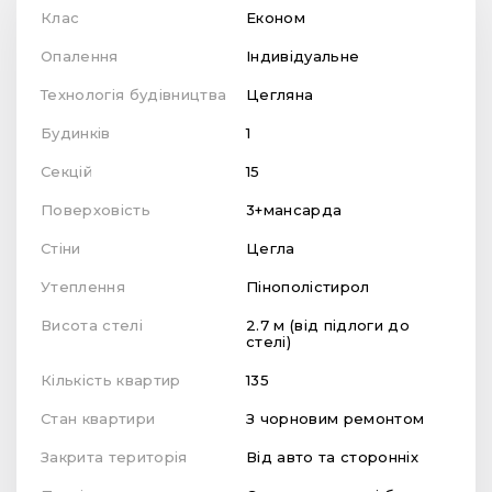
Клас
Економ
Опалення
Індивідуальне
Технологія будівництва
Цегляна
Будинків
1
Секцій
15
Поверховість
3+мансарда
Стіни
Цегла
Утеплення
Пінополістирол
Висота стелі
2.7 м (від підлоги до
стелі)
Кількість квартир
135
Стан квартири
З чорновим ремонтом
Закрита територія
Від авто та сторонніх