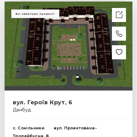
Всі квартири продані!
вул. Героїв Крут, 6
Данбуд
с. Сокільники
вул. Проектована-
Тролейбусна, 8