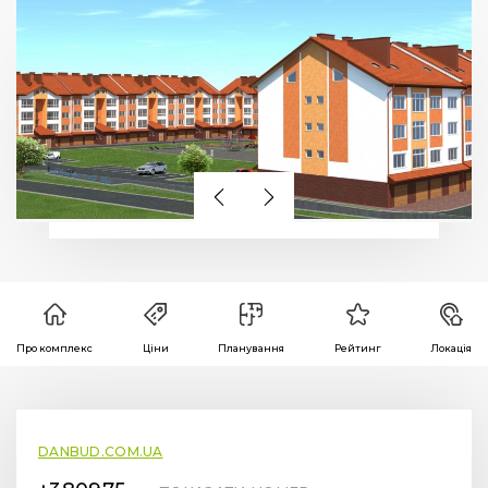
Про комплекс
Ціни
Планування
Рейтинг
Локація
DANBUD.COM.UA