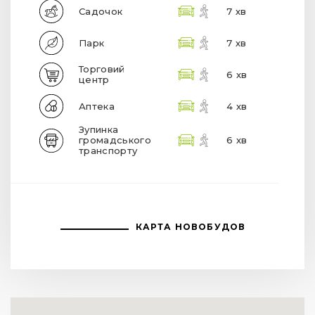
Садочок
7 хв
Парк
7 хв
Торговий
6 хв
центр
Аптека
4 хв
Зупинка
громадського
6 хв
транспорту
КАРТА НОВОБУДОВ