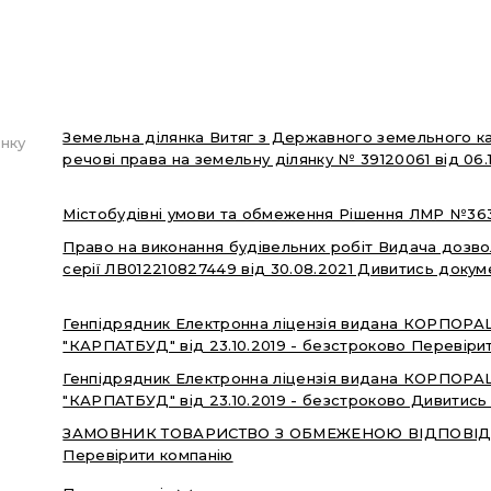
Земельна ділянка Витяг з Державного земельного ка
нку
речові права на земельну ділянку № 39120061 від 06.
Містобудівні умови та обмеження Рішення ЛМР №363
Право на виконання будівельних робіт Видача дозво
серії ЛВ012210827449 від 30.08.2021 Дивитись докум
Генпідрядник Електронна ліцензія видана КОРПО
"КАРПАТБУД" від 23.10.2019 - безстроково Перевіри
Генпідрядник Електронна ліцензія видана КОРПО
"КАРПАТБУД" від 23.10.2019 - безстроково Дивитись 
ЗАМОВНИК ТОВАРИСТВО З ОБМЕЖЕНОЮ ВІДПОВІДА
Перевірити компанію