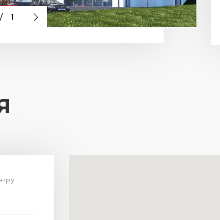
/
1
Я
нтру