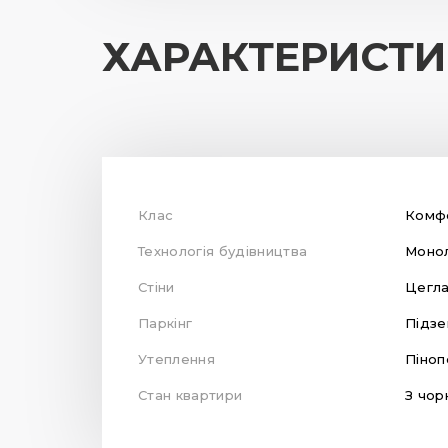
ХАРАКТЕРИСТ
Клас
Комф
Технологія будівництва
Монол
Стіни
Цегл
Паркінг
Підзе
Утеплення
Піноп
Стан квартири
З чор