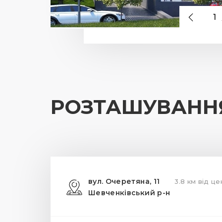
1
РОЗТАШУВАНН
вул. Очеретяна, 11
3.8 км від це
Шевченківський р-н