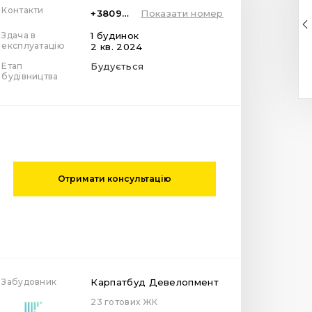
Контакти
+380961400400
Показати номер
Здача в
1 будинок
експлуатацію
2 кв. 2024
Етап
Будується
будівництва
Отримати консультацію
Забудовник
Карпатбуд Девелопмент
23 готових ЖК