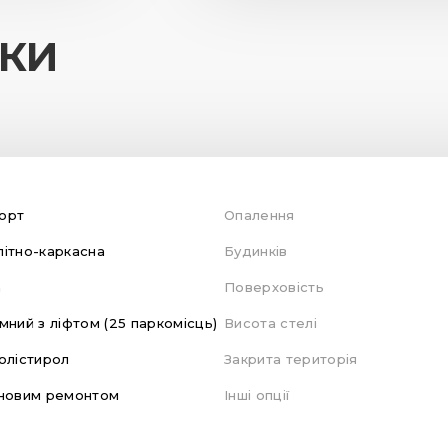
ИКИ
орт
Опалення
ітно-каркасна
Будинків
а
Поверховість
мний з ліфтом (25 паркомісць)
Висота стелі
олістирол
Закрита територія
новим ремонтом
Інші опції