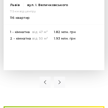
Львів
вул. І. Величковського
7.5 км від центру
116 квартир
2
1 - кімнатна
від
47
м
1.82 млн.
грн
2
2 - кімнатна
від
50
м
1.93 млн.
грн