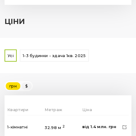
ЦІНИ
Усі
1-3 будинки - здача 1кв. 2025
грн
$
Квартири
Метраж
Ціна
від
1.4
млн.
грн
2
1-кімнатні
32.98 м