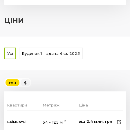
ЦІНИ
Усі
Будинок 1 - здача 4кв. 2023
грн
$
Квартири
Метраж
Ціна
від
2.4
млн.
грн
2
1-кімнатні
54 - 125 м