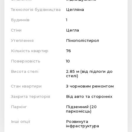
Технологія будівництва
Цегляна
Будинків
1
Стіни
Цегла
Утеплення
Пінополістирол
Кількість квартир
76
Поверховість
10
Висота стелі
2.85 м (від підлоги до
стелі)
Стан квартири
З чорновим ремонтом
Закрита територія
Від авто та сторонніх
Паркінг
Підземний (20
паркомісць)
Інші опції
Розвинута
інфраструктура