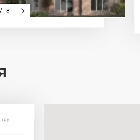
/
8
Я
ентру