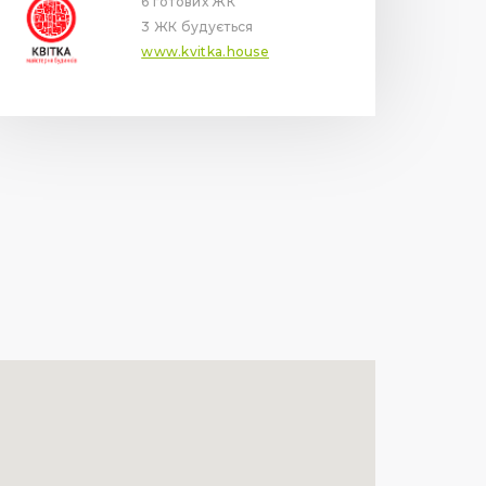
6 готових ЖК
3 ЖК будується
www.kvitka.house