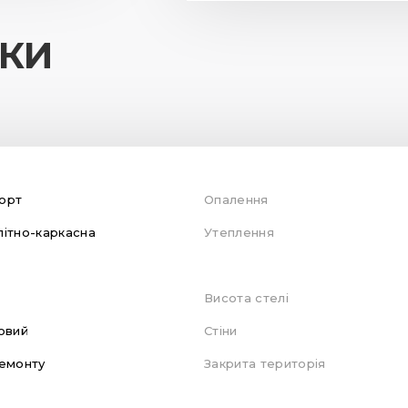
ИКИ
орт
Опалення
ітно-каркасна
Утеплення
Висота стелі
овий
Стіни
емонту
Закрита територія