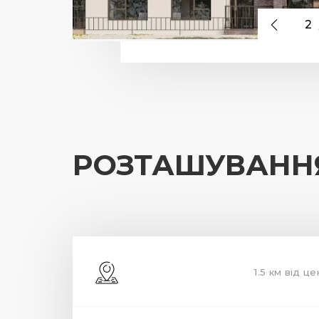
2
РОЗТАШУВАНН
1.5 км від ц