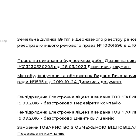
Земельна ділянка Витяг з Державного реєстру речо
нку
реєстрацію іншого речового права № 10001696 від 10
Право на виконання будівельних робіт Дозвіл на вик
ІУ013230320205 від 28.03.2023 Дивитись документ
Містобудівні умови та обмеження Видано Виконавчи
ради №1585 від 2019-10-24 Дивитись документ
Генпідрядник Електронна ліцензія видана ТОВ "Г
19.09.2016 - безстроково Перевірити компанію
Генпідрядник Електронна ліцензія видана ТОВ "Г
19.09.2016 - безстроково Дивитись ліцензію
Замовник ТОВАРИСТВО З ОБМЕЖЕНОЮ ВІДПОВІДАЛ
Перевірити компанію