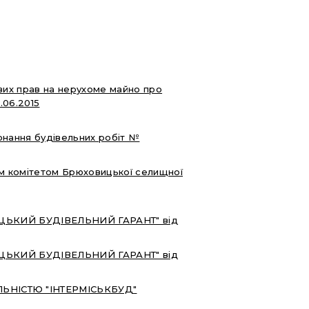
вих прав на нерухоме майно про
.06.2015
онання будівельних робіт №
м комітетом Брюховицької селищної
АЛИЦЬКИЙ БУДІВЕЛЬНИЙ ГАРАНТ" від
АЛИЦЬКИЙ БУДІВЕЛЬНИЙ ГАРАНТ" від
ЬНІСТЮ "ІНТЕРМІСЬКБУД"