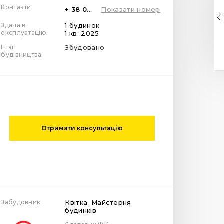
Контакти
+ 38 099 78 78 287
Показати номер
Здача в
1 будинок
експлуатацію
1 кв. 2025
Етап
Збудовано
будівництва
Отримати консультацію
Забудовник
Квітка. Майстерня
будинків