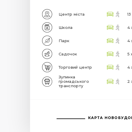
Центр міста
13
Школа
4 
Парк
4 
Садочок
5 
Торговий центр
4 
Зупинка
громадського
2 
транспорту
КАРТА НОВОБУДО