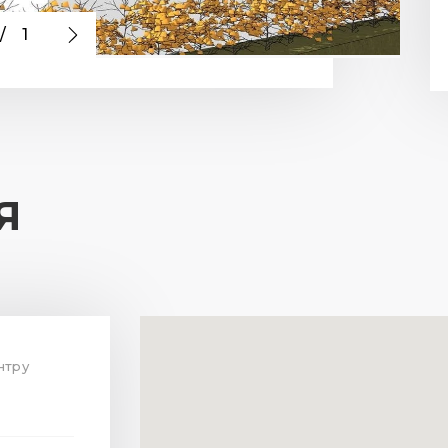
/
1
Я
нтру