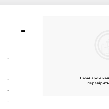
-
-
-
-
-
-