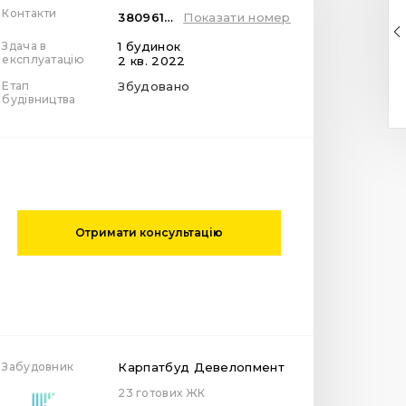
Контакти
380961400400
Показати номер
Здача в
1 будинок
експлуатацію
2 кв. 2022
Етап
Збудовано
будівництва
Отримати консультацію
Забудовник
Карпатбуд Девелопмент
23 готових ЖК