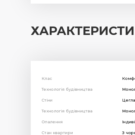
ХАРАКТЕРИСТ
Клас
Комф
Технологія будівництва
Монол
Стіни
Цегл
Технологія будівництва
Монол
Опалення
Індив
Стан квартири
З чор