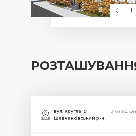
1
РОЗТАШУВАНН
вул. Кругла, 9
3 км від це
Шевченківський р-н