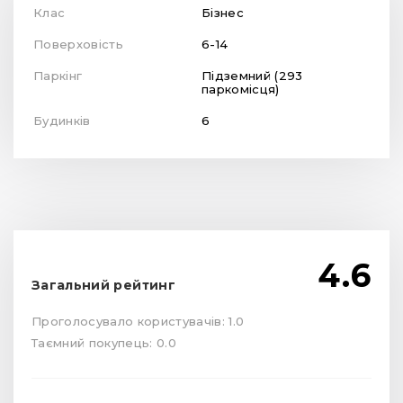
Клас
Бізнес
Поверховість
6-14
Паркінг
Підземний (293
паркомісця)
Будинків
6
4.6
Загальний рейтинг
Проголосувало користувачів: 1.0
Таємний покупець: 0.0