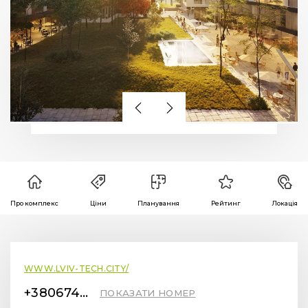
Про комплекс
Ціни
Планування
Рейтинг
Локація
WWW.LVIV-TECH.CITY/
+380674477557
ПОКАЗАТИ НОМЕР