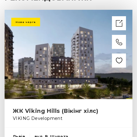
Нова черга
ЖК Viking Hills (Вікінг хілс)
VIKING Development
Львів
вул. В. Щурата