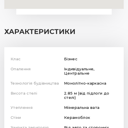
ХАРАКТЕРИСТИКИ
Клас
Бізнес
Опалення
Індивідуальне,
Центральне
Технологія будівництва
Монолітно-каркасна
Висота стелі
2.85 м (від підлоги до
стелі)
Утеплення
Міінеральна вата
Стіни
Керамоблок
Закрита територія
Від авто та сторонніх