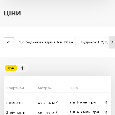
ЦІНИ
Усі
5,6 будинки - здача 1кв. 2024
Будинок 1; 2; 11; 1
грн
$
Квартири
Метраж
Ціна
від
3
млн.
грн
2
1-кімнатні
42 - 54 м
від
4.3
млн.
грн
2
2-кімнатні
56 - 77 м