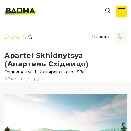
На карті
Apartel Skhidnytsya
(Апартель Східниця)
Східниця,
вул. І. Котляревського
, 88а
0.7 км від центру