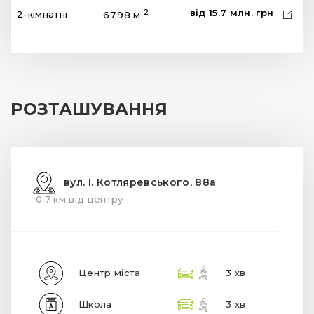
від
15.7
млн.
грн
2
2-кімнатні
67.98 м
РОЗТАШУВАННЯ
вул. І. Котляревського, 88а
0.7 км від центру
Центр міста
3 хв
Школа
3 хв