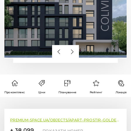
Про комплекс
Ціни
Планування
Рейтинг
Локація
PREMIUM-SPACE.UA/OBJECTS/APART-PROSTIR-GOLDEN-SPACE
+ 38 099 78 78 287
ПОКАЗАТИ НОМЕР