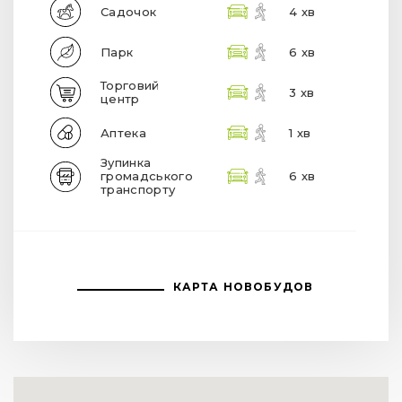
Садочок
4 хв
Парк
6 хв
Торговий
3 хв
центр
Аптека
1 хв
Зупинка
громадського
6 хв
транспорту
КАРТА НОВОБУДОВ