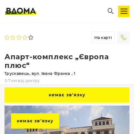
На карті
Апарт-комплекс „Європа
плюс“
Трускавець,
вул. Івана Франка
, 1
0.7 км від центру
немає зв'язку
немає зв'язку