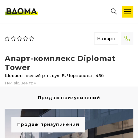
На карті
Апарт-комплекс Diplomat
Tower
Шевченківський р-н,
вул. В. Чорновола
, 45б
1 км від центру
Продаж призупинений
Продаж призупинений