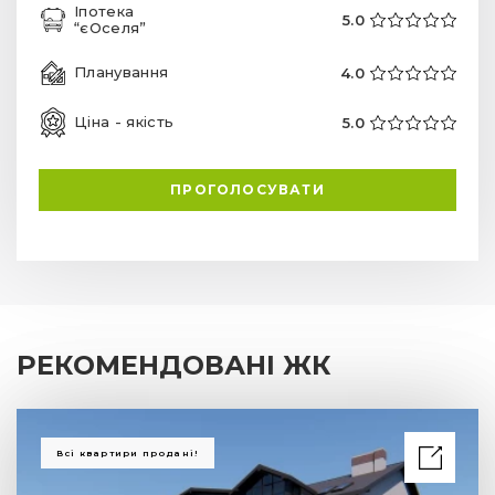
Іпотека
5.0
“єОселя”
Планування
4.0
Ціна - якість
5.0
ПРОГОЛОСУВАТИ
РЕКОМЕНДОВАНІ ЖК
Всі квартири продані!