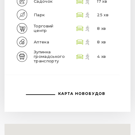
Садочок
17 хв
Парк
25 хв
Торговий
8 хв
центр
Аптека
8 хв
Зупинка
громадського
4 хв
транспорту
КАРТА НОВОБУДОВ