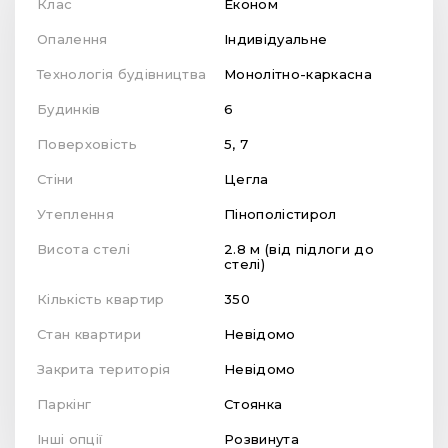
Клас
Економ
Опалення
Індивідуальне
Технологія будівництва
Монолітно-каркасна
Будинків
6
Поверховість
5, 7
Стіни
Цегла
Утеплення
Пінополістирол
Висота стелі
2.8 м (від підлоги до
стелі)
Кількість квартир
350
Стан квартири
Невідомо
Закрита територія
Невідомо
Паркінг
Стоянка
Інші опції
Розвинута