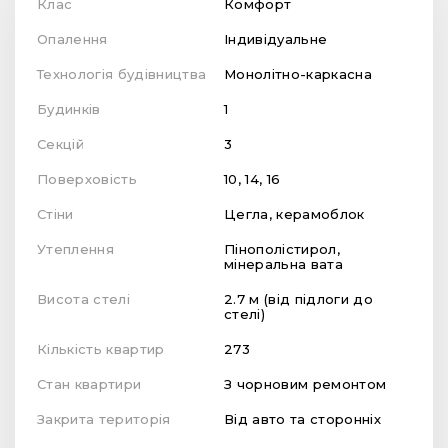
Клас
Комфорт
Опалення
Індивідуальне
Технологія будівництва
Монолітно-каркасна
Будинків
1
Секцій
3
Поверховість
10, 14, 16
Стіни
Цегла, керамоблок
Утеплення
Пінополістирол,
мінеральна вата
Висота стелі
2.7 м (від підлоги до
стелі)
Кількість квартир
273
Стан квартири
З чорновим ремонтом
Закрита територія
Від авто та сторонніх