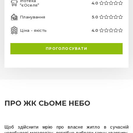
Іпотека
4.0
“єОселя”
Планування
5.0
Ціна - якість
4.0
ПРОГОЛОСУВАТИ
ПРО ЖК СЬОМЕ НЕБО
Щоб здійснити мрію про власне житло в сучасній 
новобудові мегаполісу, потрібно вибрати гарну квартиру, 