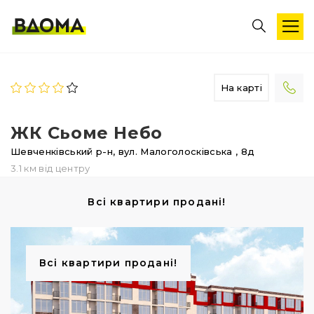
На карті
ЖК Сьоме Небо
Шевченківський р-н,
вул. Малоголосківська
, 8д
3.1 км від центру
Всі квартири продані!
Всі квартири продані!