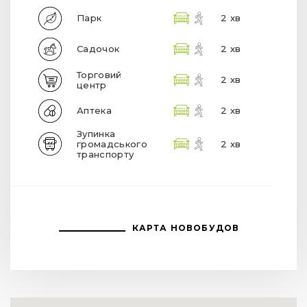
Парк
2 хв
Садочок
2 хв
Торговий
2 хв
центр
Аптека
2 хв
Зупинка
громадського
2 хв
транспорту
КАРТА НОВОБУДОВ