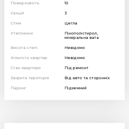
Поверховість
10
Секцій
3
Стіни
Цегла
Утеплення
Пінополістирол,
мінеральна вата
Висота стелі
Невідомо
Кількість квартир
Невідомо
Стан квартири
Під ремонт
Закрита територія
Від авто та сторонніх
Паркінг
Підземний