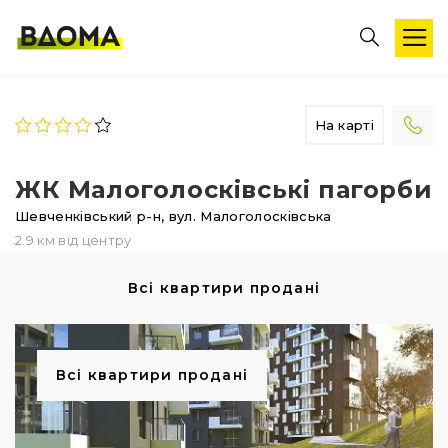
На карті
ЖК Малоголосківські пагорби
Шевченківський р-н,
вул. Малоголосківська
2.9 км від центру
Всі квартири продані
Всі квартири продані