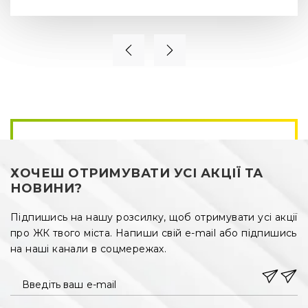
Шевченківський район Львова, окрім великої кількості 
зелених насаджень,  має високу ділову та соціальну 
активність, характеризується наявністю багатьох 
корисних для інфраструктури мегаполісу об’єктів.
На території 
ЖК Малоголосківські пагорби
 заплановано 
розташування всього необхідного для жильців:
•
дитячого садочку на 200 місць;
•
пекарень;
•
кафе і ресторанів;
ХОЧЕШ ОТРИМУВАТИ УСІ АКЦІЇ ТА
НОВИНИ?
•
перукарень;
•
банківських та поштових відділень;
Підпишись на нашу розсилку, щоб отримувати усі акції
про ЖК твого міста. Напиши свій e-mail або підпишись
•
магазинів.
на наші канали в соцмережах.
Для цього девелопер збирається використати великі 
комерційні площі нерухомості в житловому комплексі. 
Введіть ваш e-mail
Додатково на території новобудови запроектовані: