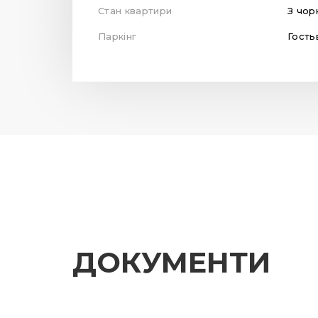
Стан квартири
З чор
Паркінг
Гость
ДОКУМЕНТИ