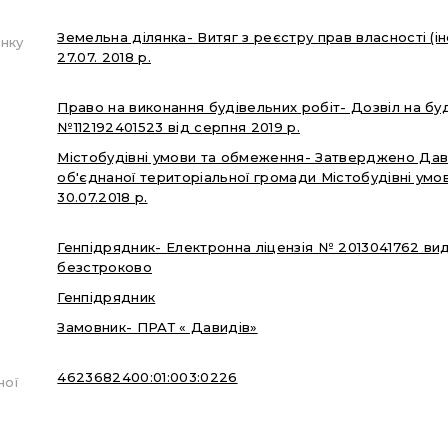
Земельна ділянка- Витяг з реєстру прав власності (
нку
27.07. 2018 р.
Право на виконання будівельних робіт- Дозвіл на буд
№112192401523 від серпня 2019 р.
Містобудівні умови та обмеження- Затверджено Да
об'єднаної територіальної громади Містобудівні умо
30.07.2018 р.
Генпідрядник- Електронна ліцензія № 2013041762 в
безстроково
Генпідрядник
Замовник- ПРАТ « Давидів»
4623682400:01:003:0226
ної