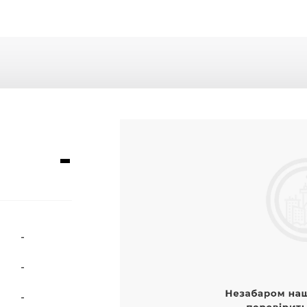
-
-
-
-