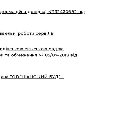
інформаційна довідка) №132430692 від
івельні роботи серії ЛВ
видівською сільською радою
ви та обмеження № 85/07-2018 від
идана ТОВ "ШАНС КИЙ БУД" –