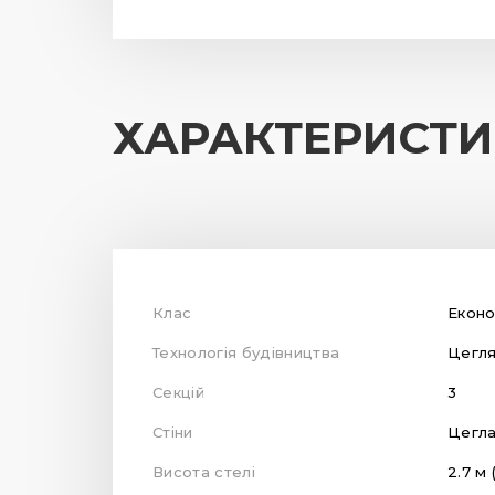
ХАРАКТЕРИСТ
Клас
Екон
Технологія будівництва
Цегл
Секцій
3
Стіни
Цегл
Висота стелі
2.7 м 