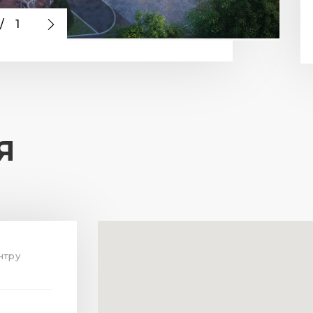
/
1
Я
ентру