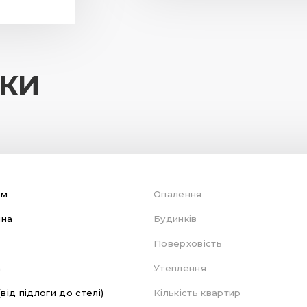
ИКИ
ом
Опалення
яна
Будинків
Поверховість
а
Утеплення
(від підлоги до стелі)
Кількість квартир