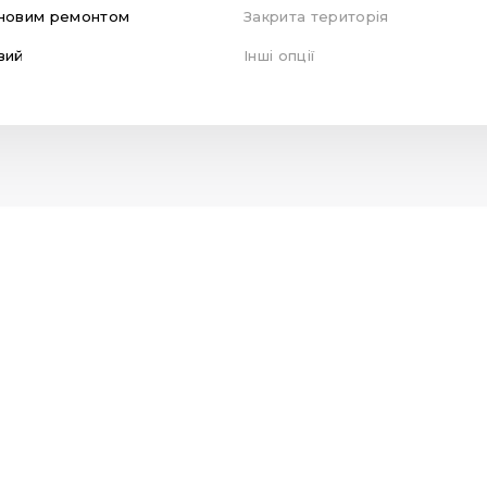
новим ремонтом
Закрита територія
вий
Інші опції