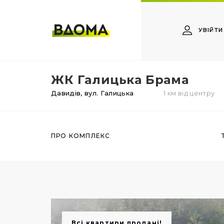
УВІЙТИ
ЖК Галицька Брама
Давидів,
вул. Галицька
1 км від центру
ПРО КОМПЛЕКС
Всі квартири продані!