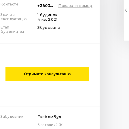
Контакти
+380322454787
Показати номер
Здача в
1 будинок
експлуатацію
4 кв. 2021
Етап
Збудовано
будівництва
Отримати консультацію
Забудовник
ЕксКомБуд
6 готових ЖК