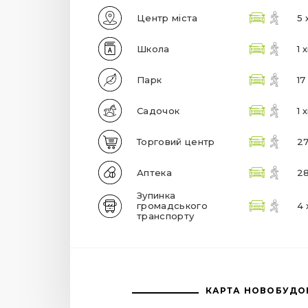
Центр міста
5 
Школа
1 
Парк
17
Садочок
1 
Торговий центр
27
Аптека
28
Зупинка
громадського
4 
транспорту
КАРТА НОВОБУДО